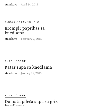
stasekuva
-
April 24, 2015
RUČAK / GLAVNO JELO
Krompir paprikaš sa
knedlama
stasekuva
-
February 2, 2015
SUPE I ČORBE
Ratar supa sa knedlama
stasekuva
-
January 15, 2015
SUPE I ČORBE
Domaća pileća supa sa griz
knedlama