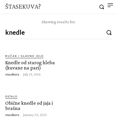
ŠTASEKUVA?
Showing results for:
RUČAK / GLAVNO JELO
Knedle od starog hleba
(kuvane na pari)
stasekuva
-
July 25, 2016
OSTALO
Obične knedle od jaja i
brašna
stasekuva
-
January 30, 2015