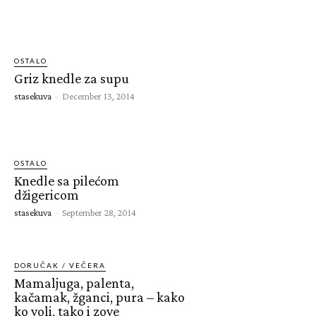
OSTALO
Griz knedle za supu
stasekuva
-
December 13, 2014
OSTALO
Knedle sa pilećom
džigericom
stasekuva
-
September 28, 2014
DORUČAK / VEČERA
Mamaljuga, palenta,
kačamak, žganci, pura – kako
ko voli, tako i zove